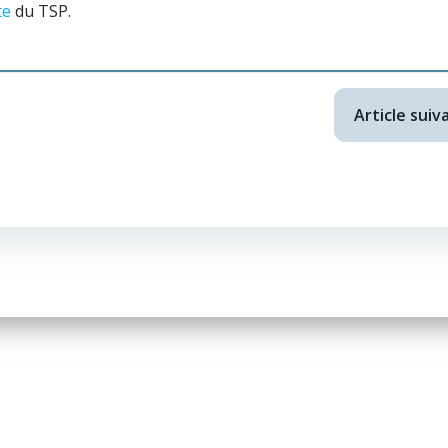
te
du TSP.
Article su