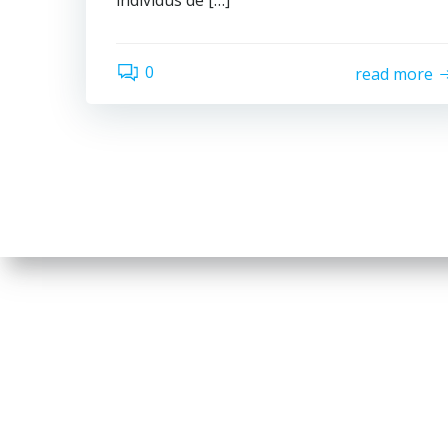
individus de […]
0
read more